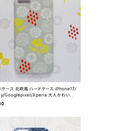
ケース 北欧風 ハードケース iPhone17/
xy/Googlepixel/Xperia 大人かわいい
 手描き【花のおまじない・ウォームグレー】
80
case