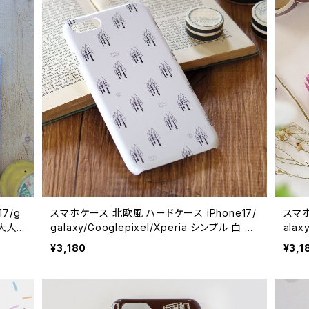
7/g
スマホケース 北欧風 ハードケース iPhone17/
スマホ
 大人
galaxy/Googlepixel/Xperia シンプル 白 木
alax
おしゃれ【爽やかな朝】 hardcase
並み・
¥3,180
¥3,1