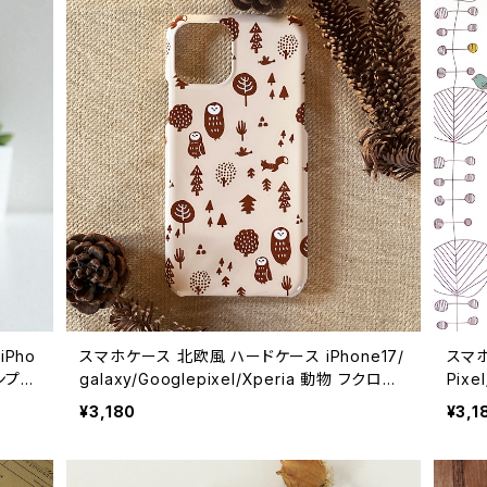
Pho
スマホケース 北欧風 ハードケース iPhone17/
スマホ
シンプル
galaxy/Googlepixel/Xperia 動物 フクロウ
Pix
dcas
鳥 大人可愛い【ほっこり森の仲間たち】 hardca
hard
¥3,180
¥3,1
se