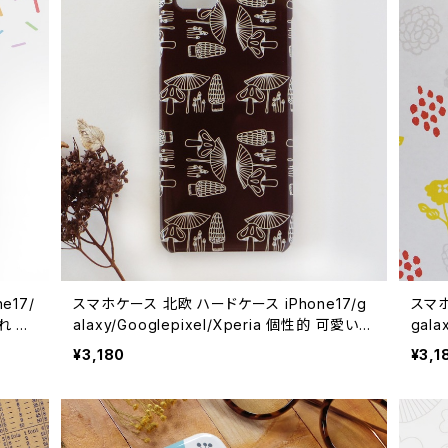
e17/
スマホケース 北欧 ハードケース iPhone17/g
スマホ
ゃれ 個
alaxy/Googlepixel/Xperia 個性的 可愛い
gala
ase
シンプル 線画【きのこ柄・チョコレートブラウン】
花柄
¥3,180
¥3,1
hardcase
hard