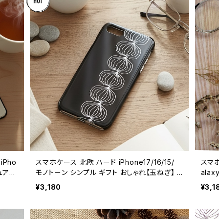
Pho
スマホケース 北欧 ハード iPhone17/16/15/
スマホ
ニュアン
モノトーン シンプル ギフト おしゃれ【玉ねぎ】 h
alax
【モダ
ardcase
ラー
¥3,180
¥3,1
ardc