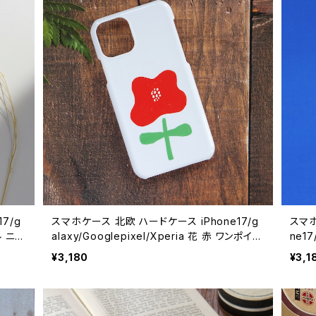
7/g
スマホケース 北欧 ハードケース iPhone17/g
スマホ
ル ニュ
alaxy/Googlepixel/Xperia 花 赤 ワンポイン
ne17
cas
ト ガーベラ 大人可愛い【ブロンマ】hardcase
個性的
¥3,180
¥3,1
e