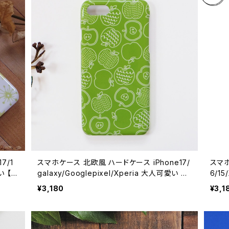
7/1
スマホケース 北欧風 ハードケース iPhone17/
スマホ
い 【お
galaxy/Googlepixel/Xperia 大人可愛い 手
6/15
描き風 【グリーンアップル りんご】hardcase
人可愛
¥3,180
¥3,1