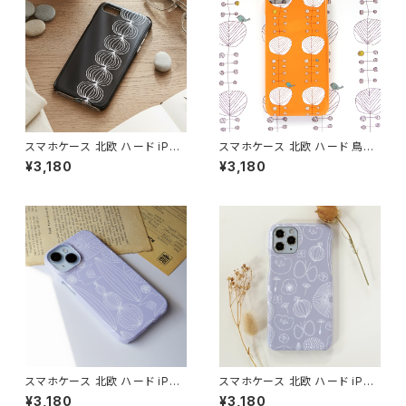
スマホケース 北欧 ハード iPho
スマホケース 北欧 ハード 鳥柄
ne17/16/15/ モノトーン シンプ
iPhone17/16/Pixel/Galaxy
¥3,180
¥3,180
ル ギフト おしゃれ【玉ねぎ】 har
大人可愛い【オレンジの木と鳥】
dcase
hardcase
スマホケース 北欧 ハード iPho
スマホケース 北欧 ハード iPho
ne17/16/15/galaxy/pixel グ
ne17/16/15/Xperia/pixel 花
¥3,180
¥3,180