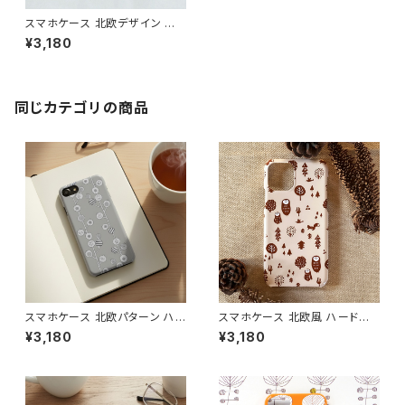
スマホケース 北欧デザイン ハ
ードケース iPhone17/galaxy/
¥3,180
Googlepixel/Xperia シンプ
ル 大人可愛い おしゃれ 【森の
木々たち】 hardcase
同じカテゴリの商品
スマホケース 北欧パターン ハ
スマホケース 北欧風 ハードケ
ードケース iPhone17/galaxy/
ース iPhone17/galaxy/Goog
¥3,180
¥3,180
Googlepixel/Xperia ニュア
lepixel/Xperia 動物 フクロウ
ンスカラー おしゃれ 個性的 ア
鳥 大人可愛い【ほっこり森の仲
ースカラー 【モダンフラワー グ
間たち】 hardcase
レイ】 hardcase