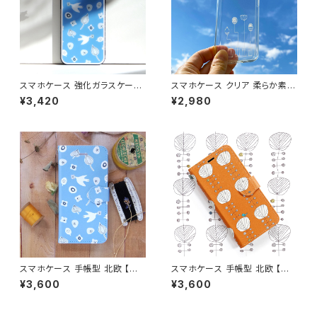
スマホケース 強化ガラスケース
スマホケース クリア 柔らか素材
北欧 鳥 花柄 iPhone16/17/1
北欧 花柄 iPhone16/17/15/S
¥3,420
¥2,980
5/SE3 ブルー 青 光沢 おしゃれ
E3 透明 ソフトケース 大人かわ
耐衝撃 【ナチュラルリーフ】glas
いい シンプル【四季折々の花】s
scase
oftcase
スマホケース 手帳型 北欧 【ナ
スマホケース 手帳型 北欧 【オ
チュラルリーフ】 iPhone17/16/
レンジの木と鳥】 鳥 iPhone1
¥3,600
¥3,600
15/SE3/Android カード収納
7/16/15/SE3/Android カード
スタンド機能 シンプル 鳥 大人
収納 スタンド機能 大人可愛い
可愛い notetype
notetype