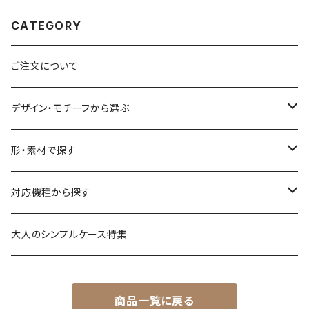
CATEGORY
ご注文について
デザイン・モチーフから選ぶ
花柄・植物
形・素材で探す
生き物
透明・クリアケース（ハードケース）
対応機種から探す
食べ物
透明・ソフトケース（柔らか素材）
iPhone 17 シリーズ
大人のシンプルケース特集
風景・暮らし
衝撃に強いグリップケース
iPhone 16 シリーズ
商品一覧に戻る