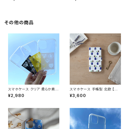
レーニュアンスカラー 鳥 花柄
柄 シンプル 大人可愛い 【ひだま
シンプル 大人可愛い 【自然へよ
りへようこそ】 hardcase
うこそ】hardcase sizen
その他の商品
スマホケース クリア 柔らか素材
スマホケース 手帳型 北欧 【可
北欧 色が選べる iPhone16/1
愛いキッチン柄】 iPhone17/16/
¥2,980
¥3,600
7/15/SE3 透明 ソフトケース 大
15/SE3/Android カード収納
人可愛い【ちょっと休憩】softca
スタンド機能 シンプル 大人可愛
se
い notetype