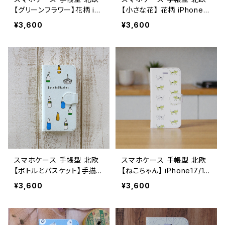
【グリーンフラワー】花柄 iP
【小さな花】 花柄 iPhone1
hone17/16/15/SE3/Andro
7/16/15/SE3/Android カ
¥3,600
¥3,600
id カード収納 スタンド機能
ード収納 スタンド機能 シン
ボタニカル 大人可愛い not
プル ボタニカル 大人可愛
etype
い notetype
スマホケース 手帳型 北欧
スマホケース 手帳型 北欧
【ボトルとバスケット】手描き
【ねこちゃん】 iPhone17/1
風 iPhone17/16/15/SE3/A
6/15/SE3/Android カード
¥3,600
¥3,600
ndroid カード収納 スタン
収納 スタンド機能 大人可
ド機能 シンプル 大人可愛
愛い notetype cat
い notetype