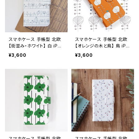
スマホケース 手帳型 北欧
スマホケース 手帳型 北欧
【街並み・ホワイト】 白 iPho
【オレンジの木と鳥】 鳥 iPh
ne17/16/15/SE3/Android
one17/16/15/SE3/Androi
¥3,600
¥3,600
カード収納 スタンド機能 大
d カード収納 スタンド機能
人可愛い シンプル notety
大人可愛い notetype
pe
スマホケース 手帳型 北欧
スマホケース 手帳型 北欧