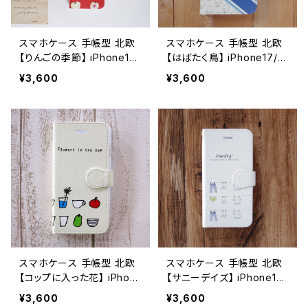
スマホケース 手帳型 北欧
スマホケース 手帳型 北欧
【りんごの季節】 iPhone17/
【はばたく鳥】 iPhone17/1
16/15/SE3/Android カード
6/15/SE3/Android カード
¥3,600
¥3,600
収納 スタンド機能 大人可
収納 スタンド機能 シンプル
愛い notetype
大人可愛い notetype
スマホケース 手帳型 北欧
スマホケース 手帳型 北欧
【コップに入った花】 iPhon
【サニーデイズ】 iPhone17/
e17/16/15/SE3/Android
16/15/SE3/Android カード
¥3,600
¥3,600
カード収納 スタンド機能 シ
収納 スタンド機能 手描き風