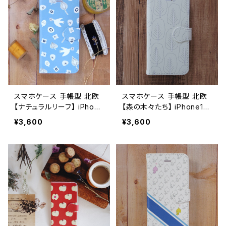
スマホケース 手帳型 北欧
スマホケース 手帳型 北欧
【ナチュラルリーフ】 iPhone
【森の木々たち】 iPhone17/
17/16/15/SE3/Android カ
16/15/SE3/Android カード
¥3,600
¥3,600
ード収納 スタンド機能 シン
収納 スタンド機能 シンプル
プル 鳥 大人可愛い notety
大人可愛い notetype
pe