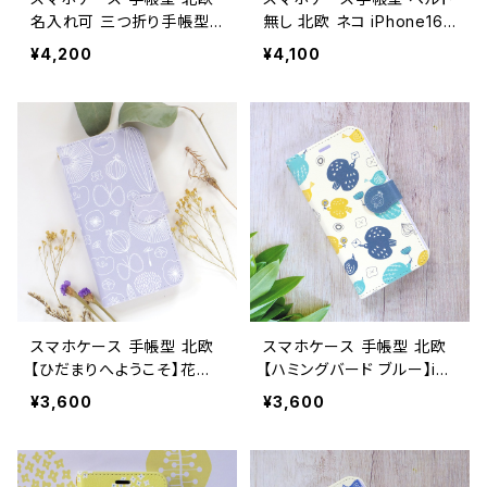
名入れ可 三つ折り手帳型
無し 北欧 ネコ iPhone16/1
スマホケース ほぼ全機種
5/17/SE3 帯なし 大人可愛
¥4,200
¥4,100
対応 白ストラップ付 iPhon
い 【だらけた猫】nobelt ca
e16/SE/Android 【森のひ
t
とかけら】 threeflod
スマホケース 手帳型 北欧
スマホケース 手帳型 北欧
【ひだまりへようこそ】花柄 i
【ハミングバード ブルー】iPh
Phone17/16/15/SE3/Andr
one17/16/15/SE3/Androi
¥3,600
¥3,600
oid カード収納 スタンド機
d カード収納 スタンド機能
能 シンプル ボタニカル 大
大人可愛い 鳥 notetype
人可愛い notetype