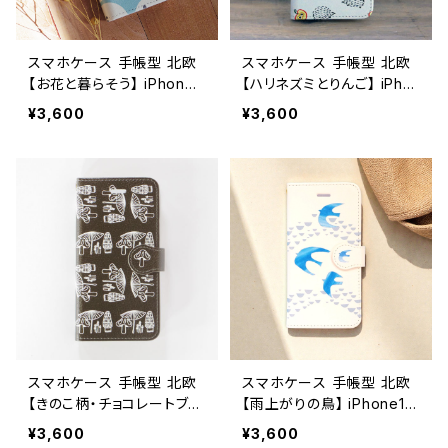
スマホケース 手帳型 北欧
スマホケース 手帳型 北欧
【お花と暮らそう】 iPhone1
【ハリネズミとりんご】 iPho
7/16/15/SE3/Android カ
ne17/16/15/SE3/Android
¥3,600
¥3,600
ード収納 スタンド機能 ボタ
カード収納 スタンド機能 大
ニカル 大人可愛い notety
人可愛い notetype
pe
スマホケース 手帳型 北欧
スマホケース 手帳型 北欧
【きのこ柄・チョコレートブラ
【雨上がりの鳥】 iPhone1
ウン】 iPhone17/16/15/SE
7/16/15/SE3/Android カ
¥3,600
¥3,600
3/Android カード収納 ス
ード収納 スタンド機能 シン