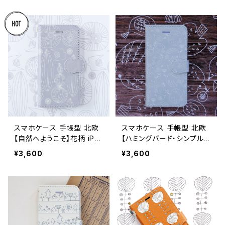
タンド機能 大人可愛い not
プル 大人可愛い notetype
etype
スマホケース 手帳型 北欧
スマホケース 手帳型 北欧
【自然へようこそ】花柄 iPh
【ハミングバード・シンプル】
one17/16/15/SE3/Androi
鳥 iPhone17/16/15/SE3/A
¥3,600
¥3,600
d カード収納 スタンド機能
ndroid カード収納 スタン
シンプル ボタニカル 大人可
ド機能 シンプル 大人可愛
愛い notetype sizen
い notetype