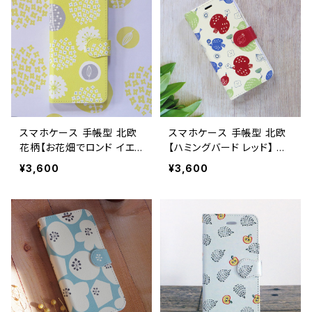
スマホケース 手帳型 北欧
スマホケース 手帳型 北欧
花柄【お花畑でロンド イエ
【ハミングバード レッド】 鳥
ロー】iPhone17/16/15/SE
iPhone17/16/15/SE3/And
¥3,600
¥3,600
3/Android カード収納 ス
roid カード収納 スタンド機
タンド機能 黄色 ボタニカル
能 大人可愛い notetype
大人可愛い notetype