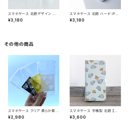
スマホケース 北欧デザイン ハ
スマホケース 北欧 ハード iPho
ードケース iPhone17/galaxy/
ne17/16/15/galaxy/pixel グ
¥3,180
¥3,180
Googlepixel/Xperia シンプ
レーニュアンスカラー 鳥 花柄
ル 大人可愛い おしゃれ 【森の
シンプル 大人可愛い 【自然へよ
木々たち】 hardcase
うこそ】hardcase sizen
その他の商品
スマホケース クリア 柔らか素材
スマホケース 手帳型 北欧 【ハ
北欧 色が選べる iPhone16/1
リネズミとりんご】 iPhone17/1
¥2,980
¥3,600
7/15/SE3 透明 ソフトケース 大
6/15/SE3/Android カード収
人可愛い【ちょっと休憩】softca
納 スタンド機能 大人可愛い no
se
tetype