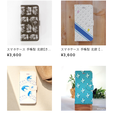
スマホケース 手帳型 北欧【きの
スマホケース 手帳型 北欧 【は
こ柄・チョコレートブラウン】 iPh
ばたく鳥】 iPhone17/16/15/SE
¥3,600
¥3,600
one17/16/15/SE3/Android
3/Android カード収納 スタン
カード収納 スタンド機能 大人可
ド機能 シンプル 大人可愛い no
愛い notetype
tetype