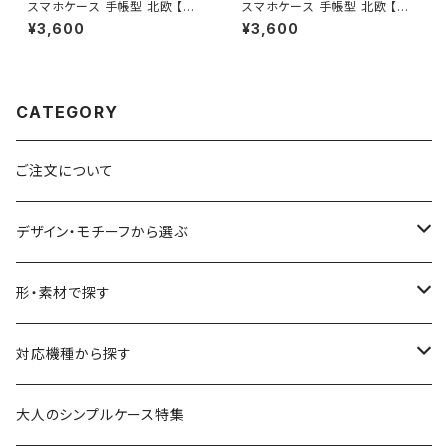
スマホケース 手帳型 北欧 【雨
スマホケース 手帳型 北欧 【カ
上がりの鳥】 iPhone17/16/15/
モメのジョリー】鳥柄 iPhone1
¥3,600
¥3,600
SE3/Android カード収納 スタ
7/16/15/SE3/Android カード
ンド機能 シンプル 大人可愛い n
収納 スタンド機能 大人可愛い
otetype
notetype
CATEGORY
ご注文について
デザイン・モチーフから選ぶ
花柄・植物
形・素材で探す
生き物
透明・クリアケース（ハードケース）
対応機種から探す
食べ物
透明・ソフトケース（柔らか素材）
iPhone 17 シリーズ
大人のシンプルケース特集