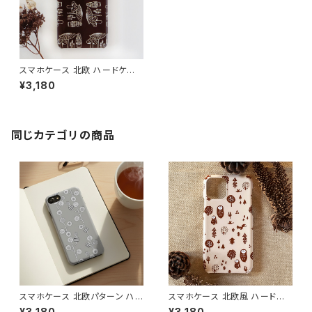
スマホケース 北欧 ハードケー
ス iPhone17/galaxy/Google
¥3,180
pixel/Xperia 個性的 可愛い
シンプル 線画【きのこ柄・チョコ
レートブラウン】 hardcase
同じカテゴリの商品
スマホケース 北欧パターン ハ
スマホケース 北欧風 ハードケ
ードケース iPhone17/galaxy/
ース iPhone17/galaxy/Goog
¥3,180
¥3,180