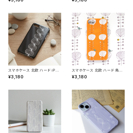
Googlepixel/Xperia ニュア
lepixel/Xperia 動物 フクロウ
ンスカラー おしゃれ 個性的 ア
鳥 大人可愛い【ほっこり森の仲
ースカラー 【モダンフラワー グ
間たち】 hardcase
レイ】 hardcase
スマホケース 北欧 ハード iPho
スマホケース 北欧 ハード 鳥柄
ne17/16/15/ モノトーン シンプ
iPhone17/16/Pixel/Galaxy
¥3,180
¥3,180
ル ギフト おしゃれ【玉ねぎ】 har
大人可愛い【オレンジの木と鳥】
dcase
hardcase