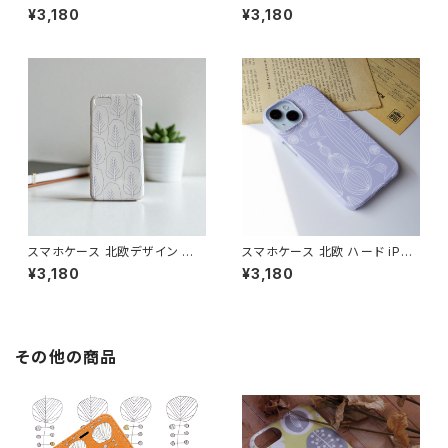
ne17/16/15/ モノトーン シンプ
iPhone17/16/Pixel/Galaxy
¥3,180
¥3,180
ル ギフト おしゃれ【玉ねぎ】 har
大人可愛い【オレンジの木と鳥】
dcase
hardcase
スマホケース 北欧デザイン ハ
スマホケース 北欧 ハード iPho
ードケース iPhone17/galaxy/
ne17/16/15/galaxy/pixel グ
¥3,180
¥3,180
Googlepixel/Xperia シンプ
レーニュアンスカラー 鳥 花柄
ル 大人可愛い おしゃれ 【森の
シンプル 大人可愛い 【自然へよ
木々たち】 hardcase
うこそ】hardcase sizen
その他の商品