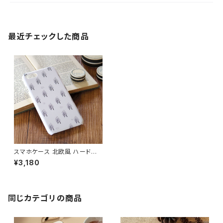
最近チェックした商品
スマホケース 北欧風 ハードケ
ース iPhone17/galaxy/Goog
¥3,180
lepixel/Xperia シンプル 白 木
おしゃれ【爽やかな朝】 hardca
se
同じカテゴリの商品