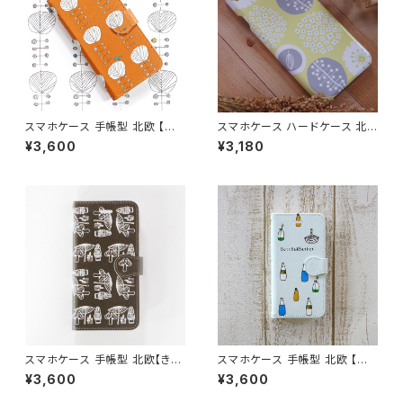
スマホケース 手帳型 北欧 【オ
スマホケース ハードケース 北
レンジの木と鳥】 鳥 iPhone1
欧 iPhone17/16/15/pixel/gal
¥3,600
¥3,180
7/16/15/SE3/Android カード
axy 花柄 黄色 大人可愛い 【お
収納 スタンド機能 大人可愛い
花畑でロンド・イエロー】hardc
notetype
ase
スマホケース 手帳型 北欧【きの
スマホケース 手帳型 北欧 【ボト
こ柄・チョコレートブラウン】 iPh
ルとバスケット】手描き風 iPhon
¥3,600
¥3,600
one17/16/15/SE3/Android
e17/16/15/SE3/Android カー
カード収納 スタンド機能 大人可
ド収納 スタンド機能 シンプル