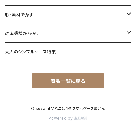
花柄・植物
形・素材で探す
生き物
透明・クリアケース（ハードケース）
対応機種から探す
食べ物
透明・ソフトケース（柔らか素材）
iPhone 17 シリーズ
大人のシンプルケース特集
風景・暮らし
衝撃に強いグリップケース
iPhone 16 シリーズ
商品一覧に戻る
シンプル・幾何学模様
透明・クリアグリップケース
iPhone 15 / 14 シリーズ
名入れが出来るデザイン
強化ガラス（9H）ケース
iPhone 13 / 12 ～以前
© sovani【ソバニ】北欧 スマホケース屋さん
Powered by
ハードケース
Android対応機種はこちら