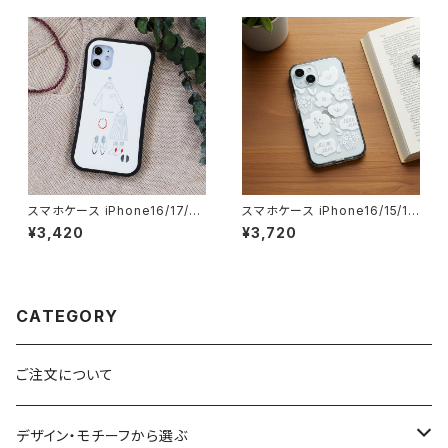
愛い notetype
大人可愛い notetype
スマホケース iPhone16/17/1
スマホケース iPhone16/15/1
5/14/SE3 グリップケース 北欧
3/SE3 北欧 クッションバンパー
¥3,420
¥3,720
おしゃれ 耐衝撃 持ちやすい【幸
透明 クリアケース 手描き イラ
せのコーディネート】gripcase
スト 耐衝撃【シンプルフラワー】
可愛い cushion
CATEGORY
ご注文について
デザイン・モチーフから選ぶ