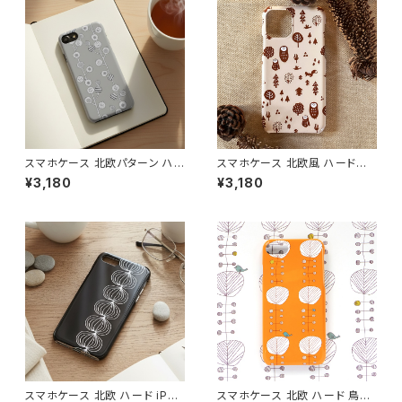
スマホケース 北欧パターン ハ
スマホケース 北欧風 ハードケ
ードケース iPhone17/galaxy/
ース iPhone17/galaxy/Goog
¥3,180
¥3,180
Googlepixel/Xperia ニュア
lepixel/Xperia 動物 フクロウ
ンスカラー おしゃれ 個性的 ア
鳥 大人可愛い【ほっこり森の仲
ースカラー 【モダンフラワー グ
間たち】 hardcase
レイ】 hardcase
スマホケース 北欧 ハード iPho
スマホケース 北欧 ハード 鳥柄