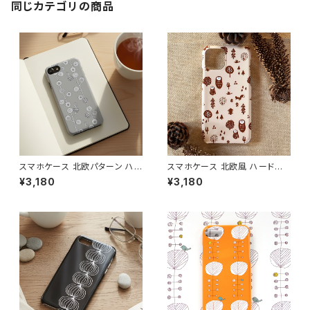
同じカテゴリの商品
スマホケース 北欧パターン ハ
スマホケース 北欧風 ハードケ
ードケース iPhone17/galaxy/
ース iPhone17/galaxy/Goog
¥3,180
¥3,180
Googlepixel/Xperia ニュア
lepixel/Xperia 動物 フクロウ
ンスカラー おしゃれ 個性的 ア
鳥 大人可愛い【ほっこり森の仲
ースカラー 【モダンフラワー グ
間たち】 hardcase
レイ】 hardcase