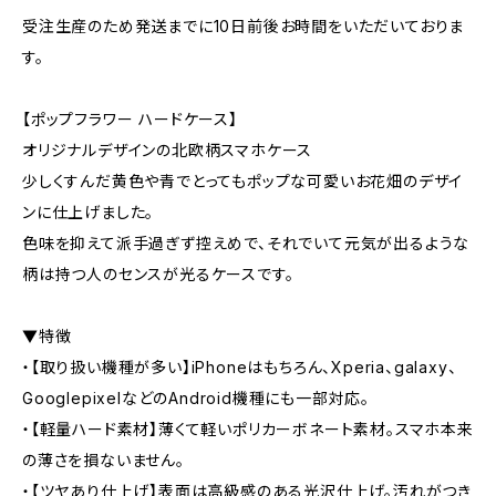
受注生産のため発送までに10日前後お時間をいただいておりま
す。
【ポップフラワー ハードケース】
オリジナルデザインの北欧柄スマホケース
少しくすんだ黄色や青でとってもポップな可愛いお花畑のデザイ
ンに仕上げました。
色味を抑えて派手過ぎず控えめで、それでいて元気が出るような
柄は持つ人のセンスが光るケースです。
▼特徴
・【取り扱い機種が多い】iPhoneはもちろん、Xperia、galaxy、
GooglepixelなどのAndroid機種にも一部対応。
・【軽量ハード素材】薄くて軽いポリカーボネート素材。スマホ本来
の薄さを損ないません。
・【ツヤあり仕上げ】表面は高級感のある光沢仕上げ。汚れがつき