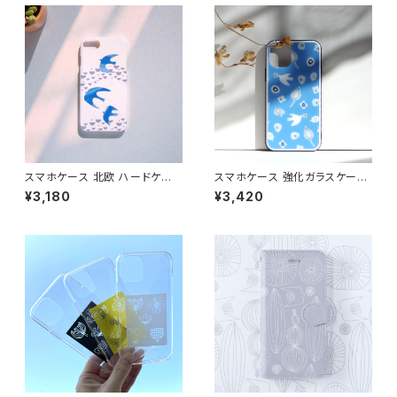
スマホケース 北欧 ハードケー
スマホケース 強化ガラスケース
ス iPhone17/galaxy/Google
北欧 鳥 花柄 iPhone16/17/1
¥3,180
¥3,420
pixel/Xperia ワンポイント バ
5/SE3 ブルー 青 光沢 おしゃれ
ード 青 シンプル おしゃれ【雨上
耐衝撃 【ナチュラルリーフ】glas
がりの鳥】 hardcase
scase