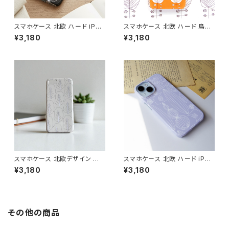
スマホケース 北欧 ハード iPho
スマホケース 北欧 ハード 鳥柄
ne17/16/15/ モノトーン シンプ
iPhone17/16/Pixel/Galaxy
¥3,180
¥3,180
ル ギフト おしゃれ【玉ねぎ】 har
大人可愛い【オレンジの木と鳥】
dcase
hardcase
スマホケース 北欧デザイン ハ
スマホケース 北欧 ハード iPho
ードケース iPhone17/galaxy/
ne17/16/15/galaxy/pixel グ
¥3,180
¥3,180
Googlepixel/Xperia シンプ
レーニュアンスカラー 鳥 花柄
ル 大人可愛い おしゃれ 【森の
シンプル 大人可愛い 【自然へよ
木々たち】 hardcase
うこそ】hardcase sizen
その他の商品