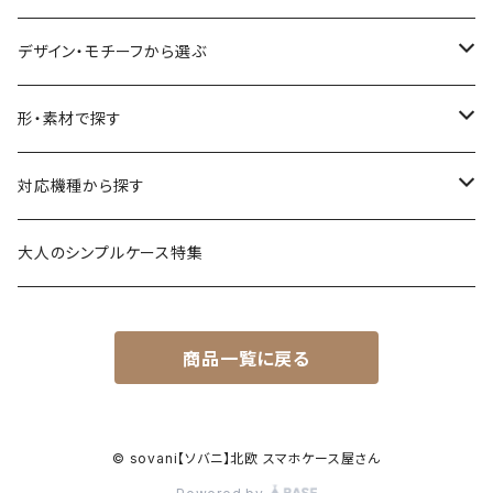
デザイン・モチーフから選ぶ
花柄・植物
形・素材で探す
生き物
透明・クリアケース（ハードケース）
対応機種から探す
食べ物
透明・ソフトケース（柔らか素材）
iPhone 17 シリーズ
大人のシンプルケース特集
風景・暮らし
衝撃に強いグリップケース
iPhone 16 シリーズ
商品一覧に戻る
シンプル・幾何学模様
透明・クリアグリップケース
iPhone 15 / 14 シリーズ
名入れが出来るデザイン
強化ガラス（9H）ケース
iPhone 13 / 12 ～以前
© sovani【ソバニ】北欧 スマホケース屋さん