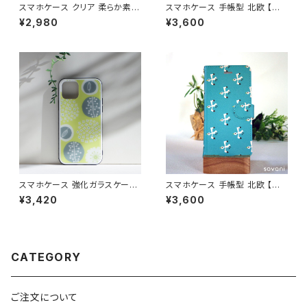
スマホケース クリア 柔らか素材
スマホケース 手帳型 北欧 【自
北欧 色が選べる iPhone16/1
然へようこそ】花柄 iPhone17/1
¥2,980
¥3,600
7/15/SE3 透明 ソフトケース 大
6/15/SE3/Android カード収
人可愛い【ちょっと休憩】softca
納 スタンド機能 シンプル ボタニ
se
カル 大人可愛い notetype siz
en
スマホケース 強化ガラスケース
スマホケース 手帳型 北欧 【カ
北欧 花柄 イエロー iPhone16/
モメのジョリー】鳥柄 iPhone1
¥3,420
¥3,600
17/15/SE3 光沢 おしゃれ 耐衝
7/16/15/SE3/Android カード
撃 【お花畑でロンド】glasscas
収納 スタンド機能 大人可愛い
e
notetype
CATEGORY
ご注文について