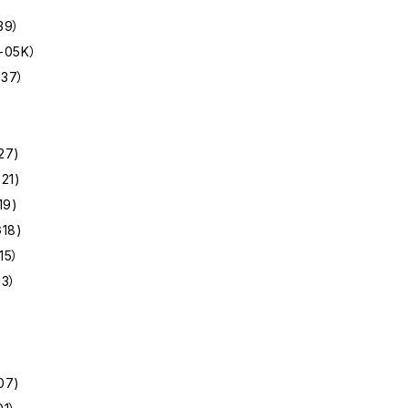
39）
-05K）
V37）
27)
21)
19)
18)
15）
13）
07)