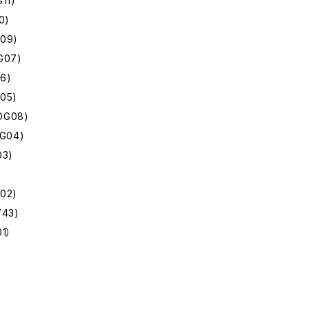
11)
0)
09)
G07)
6)
05)
OG08)
OG04)
03)
02)
V43)
01）
）
）