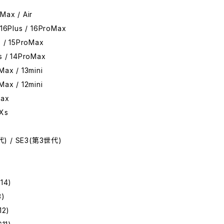
Max / Air
 16Plus / 16ProMax
s / 15ProMax
us / 14ProMax
Max / 13mini
Max / 12mini
Max
 Xs
世代) / SE3(第3世代)
14)
3)
12)