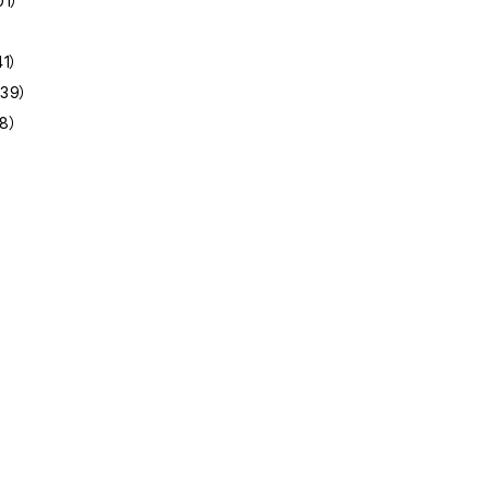
01）
41）
39）
8）