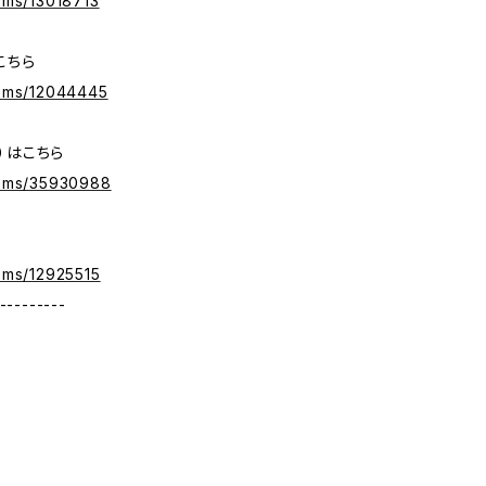
tems/13018713
こちら
tems/12044445
）はこちら
items/35930988
tems/12925515
---------