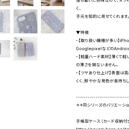
落ち着いた色味なので、オフ
く、
手元を知的に見せてくれます
▼特徴
・【取り扱い機種が多い】iPhon
GooglepixelなどのAnd
・【軽量ハード素材】薄くて
の薄さを損ないません。
・【ツヤあり仕上げ】表面は
くく、鮮やかな発色が長持ちし
---------------------------
＊＊同シリーズのバリエーショ
手帳型ケース（カード収納付