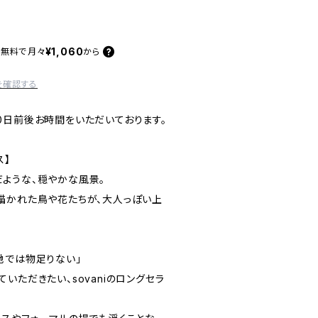
¥1,060
料無料で
月々
から
を確認する
0日前後お時間をいただいております。
ス】
ような、穏やかな風景。
描かれた鳥や花たちが、大人っぽい上
地では物足りない」
いただきたい、sovaniのロングセラ