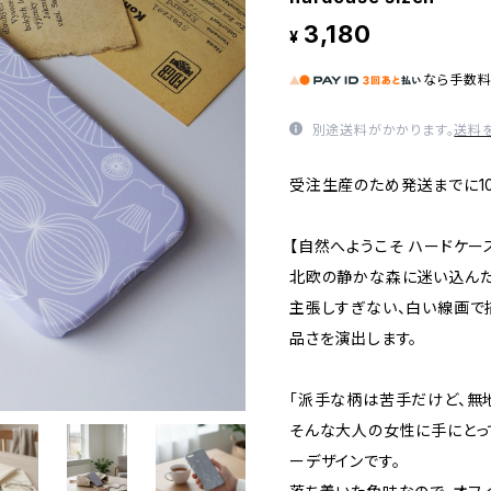
3,180
¥
なら
手数
別途送料がかかります。
送料
受注生産のため発送までに1
【自然へようこそ ハードケー
北欧の静かな森に迷い込んだ
主張しすぎない、白い線画で
品さを演出します。
「派手な柄は苦手だけど、無
そんな大人の女性に手にとって
ーデザインです。