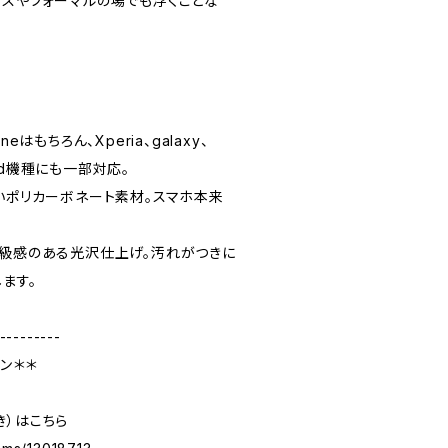
ィスやフォーマルの場でも浮くことな
。
eはもちろん、Xperia、galaxy、
roid機種にも一部対応。
軽いポリカーボネート素材。スマホ本来
高級感のある光沢仕上げ。汚れがつきに
ます。
---------
ン＊＊
き）はこちら