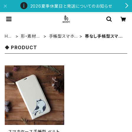
2026夏季休業日と発送についてのお知らせ
HO
形・素材で
手帳型スマホ
帯なし手帳型スマホ
ME
探す
ケース
ケース
PRODUCT
スマホケース手帳型 ベルト