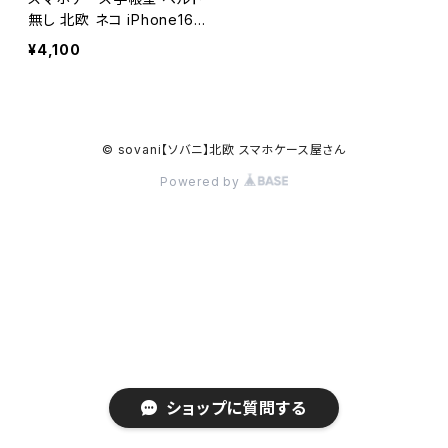
無し 北欧 ネコ iPhone16/1
5/17/SE3 帯なし 大人可愛
¥4,100
い 【だらけた猫】nobelt ca
t
© sovani【ソバニ】北欧 スマホケース屋さん
Powered by
ショップに質問する