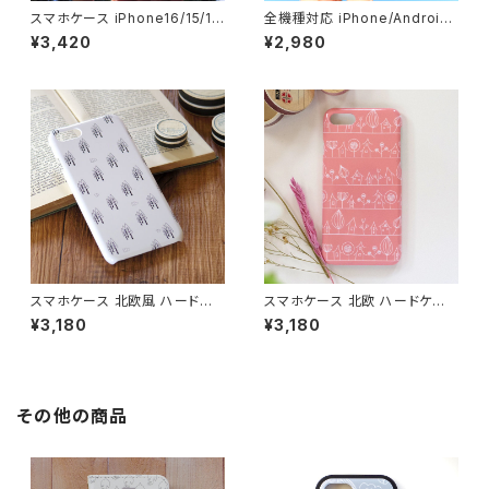
スマホケース iPhone16/15/1
全機種対応 iPhone/Android
4/SE3 グリップケース 北欧 透
スマホケース 北欧 【街並み・ク
¥3,420
¥2,980
明 クリアケース 耐衝撃 持ちや
リアケース】 家 ハウス iPhone1
すい【街並み】gripclear
6/17/15/SE3/Android 透明
ハードケース かわいい clearc
ase
スマホケース 北欧風 ハードケ
スマホケース 北欧 ハードケー
ース iPhone17/galaxy/Goog
ス iPhone17/galaxy/Google
¥3,180
¥3,180
lepixel/Xperia シンプル 白 木
pixel/Xperia 大人可愛い 【街
おしゃれ【爽やかな朝】 hardca
並み・ピンク】 hardcase
se
その他の商品