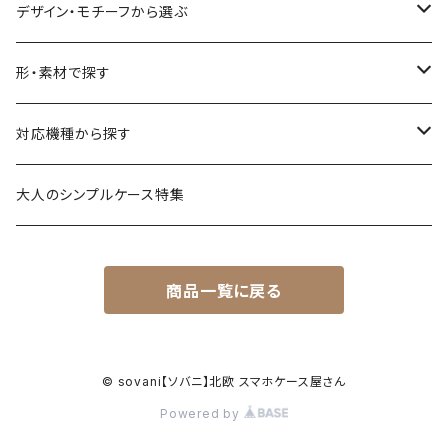
デザイン・モチーフから選ぶ
花柄・植物
形・素材で探す
生き物
透明・クリアケース（ハードケース）
対応機種から探す
食べ物
透明・ソフトケース（柔らか素材）
iPhone 17 シリーズ
大人のシンプルケース特集
風景・暮らし
衝撃に強いグリップケース
iPhone 16 シリーズ
商品一覧に戻る
シンプル・幾何学模様
透明・クリアグリップケース
iPhone 15 / 14 シリーズ
名入れが出来るデザイン
強化ガラス（9H）ケース
iPhone 13 / 12 ～以前
© sovani【ソバニ】北欧 スマホケース屋さん
Powered by
ハードケース
Android対応機種はこちら