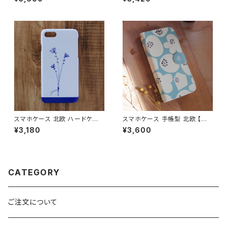
6/15/SE3/Android カード収
17/15/SE3 光沢 おしゃれ 耐衝
納 スタンド機能 大人可愛い no
撃 【お花畑でロンド】glasscas
tetype
e
スマホケース 北欧 ハードケー
スマホケース 手帳型 北欧 【お
ス iPhone17/galaxy/Google
花と暮らそう】 iPhone17/16/1
¥3,180
¥3,600
pixel/Xperia シンプル おしゃ
5/SE3/Android カード収納 ス
れ 大人可愛い 【3本の花束 ホ
タンド機能 ボタニカル 大人可愛
ワイト】hardcase
い notetype
CATEGORY
ご注文について