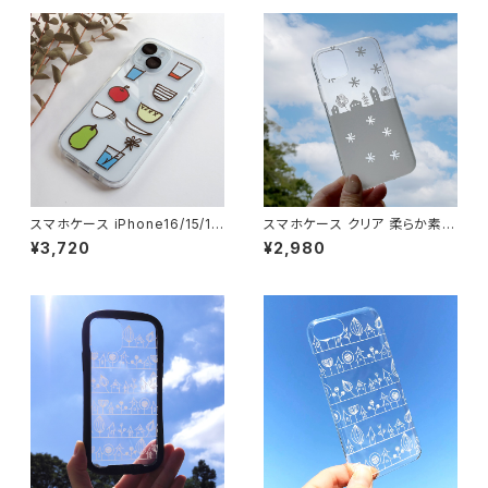
スマホケース iPhone16/15/1
スマホケース クリア 柔らか素材
3/SE3 北欧 クッションバンパー
北欧 iPhone16/17/15/SE3 透
¥3,720
¥2,980
透明 クリアケース 手描き イラ
明 ソフトケース かわいい【星の
スト 耐衝撃【イハナ】 可愛い cu
瞬き】softcase
shion