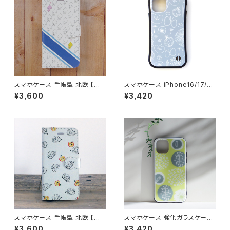
スマホケース 手帳型 北欧 【は
スマホケース iPhone16/17/1
ばたく鳥】 iPhone17/16/15/SE
5/14/SE3 グリップケース 北欧
¥3,600
¥3,420
3/Android カード収納 スタン
花柄 耐衝撃 持ちやすい【ひだま
ド機能 シンプル 大人可愛い no
りへようこそ】gripcase
tetype
スマホケース 手帳型 北欧 【ハ
スマホケース 強化ガラスケース
リネズミとりんご】 iPhone17/1
北欧 花柄 イエロー iPhone16/
¥3,600
¥3,420