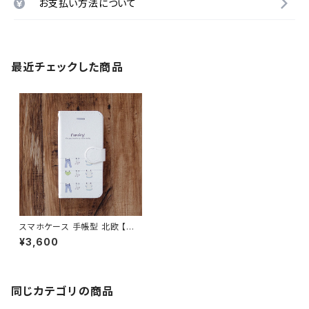
お支払い方法について
最近チェックした商品
スマホケース 手帳型 北欧 【サ
ニーデイズ】 iPhone17/16/15/
¥3,600
SE3/Android カード収納 スタ
ンド機能 手描き風 シンプル 大
人可愛い notetype
同じカテゴリの商品