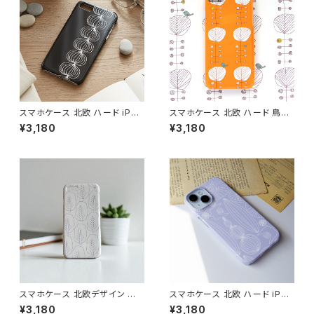
スマホケース 北欧 ハード iPho
スマホケース 北欧 ハード 鳥柄
ne17/16/15/ モノトーン シンプ
iPhone17/16/Pixel/Galaxy
¥3,180
¥3,180
ル ギフト おしゃれ【玉ねぎ】 har
大人可愛い【オレンジの木と鳥】
dcase
hardcase
スマホケース 北欧デザイン ハ
スマホケース 北欧 ハード iPho
ードケース iPhone17/galaxy/
ne17/16/15/galaxy/pixel グ
¥3,180
¥3,180