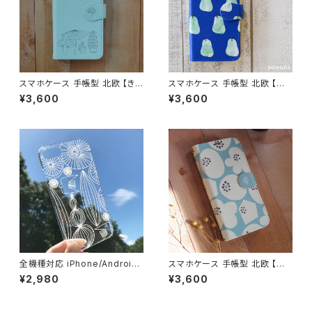
スマホケース 手帳型 北欧 【き
スマホケース 手帳型 北欧 【青
のこ柄・ウォーターブルー】 iPho
の洋ナシ】 iPhone17/16/15/S
¥3,600
¥3,600
ne17/16/15/SE3/Android カ
E3/Android カード収納 スタン
ード収納 スタンド機能 シンプル
ド機能 大人可愛い notetype
大人可愛い notetype
全機種対応 iPhone/Android
スマホケース 手帳型 北欧 【お
スマホケース 北欧 【自然へよう
花と暮らそう】 iPhone17/16/1
¥2,980
¥3,600
こそ・クリアケース】iPhone17/1
5/SE3/Android カード収納 ス
5/SE3 透明 ハードケース 鳥 花
タンド機能 ボタニカル 大人可愛
柄 シンプル 大人可愛い clearc
い notetype