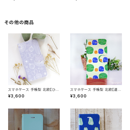
Googlepixel/Xperia シンプ
レーニュアンスカラー 鳥 花柄
ル 大人可愛い おしゃれ 【森の
シンプル 大人可愛い 【自然へよ
木々たち】 hardcase
うこそ】hardcase sizen
その他の商品
スマホケース 手帳型 北欧【ひだ
スマホケース 手帳型 北欧【道す
まりへようこそ】花柄 iPhone1
じ】 iPhone17/16/15/SE3/An
¥3,600
¥3,600
7/16/15/SE3/Android カード
droid カード収納 スタンド機能
収納 スタンド機能 シンプル ボ
シンプル 大人可愛い notetyp
タニカル 大人可愛い notetype
e