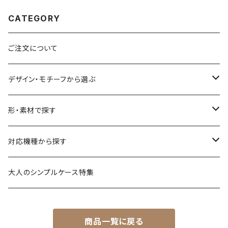
ase sizen
CATEGORY
ご注文について
デザイン・モチーフから選ぶ
花柄・植物
形・素材で探す
生き物
透明・クリアケース（ハードケース）
対応機種から探す
食べ物
透明・ソフトケース（柔らか素材）
iPhone 17 シリーズ
大人のシンプルケース特集
風景・暮らし
衝撃に強いグリップケース
iPhone 16 シリーズ
商品一覧に戻る