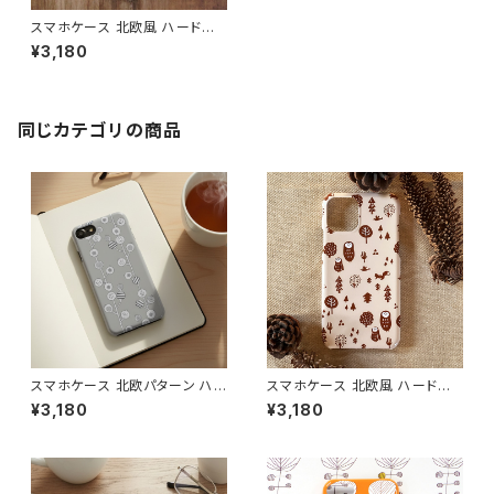
スマホケース 北欧風 ハードケ
ース iPhone17/galaxy/Goog
¥3,180
lepixel/Xperia 大人可愛い お
しゃれ 【ハリネズミとりんご】 ha
rdcase
同じカテゴリの商品
スマホケース 北欧パターン ハ
スマホケース 北欧風 ハードケ
ードケース iPhone17/galaxy/
ース iPhone17/galaxy/Goog
¥3,180
¥3,180
Googlepixel/Xperia ニュア
lepixel/Xperia 動物 フクロウ
ンスカラー おしゃれ 個性的 ア
鳥 大人可愛い【ほっこり森の仲
ースカラー 【モダンフラワー グ
間たち】 hardcase
レイ】 hardcase