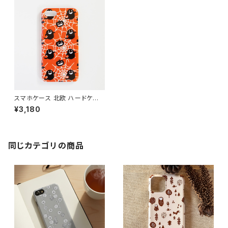
スマホケース 北欧 ハードケー
ス iPhone17/galaxy/Google
¥3,180
pixel/Xperia おばけ カボチャ
大人可愛い 【ハロウィン オレン
ジ】 hardcase
同じカテゴリの商品