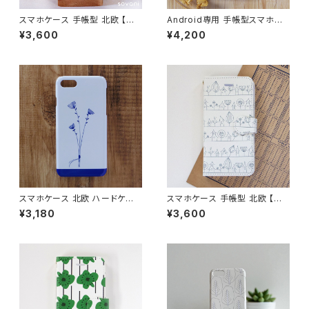
スマホケース 手帳型 北欧 【美
Android専用 手帳型スマホケ
味しいコーヒーはいかが】 iPho
ース 北欧【自然へようこそ】Xpe
¥3,600
¥4,200
ne17/16/15/SE3/Android カ
ria GALAXY AQUOS Huawe
ード収納 スタンド機能 シンプル
i Googlepixel カメラ穴付き
大人可愛い notetype
手帳型スマホカバー グレー 大
人可愛い 線画 おしゃれ 全機種
対応
スマホケース 北欧 ハードケー
スマホケース 手帳型 北欧 【街
ス iPhone17/galaxy/Google
並み・ホワイト】 白 iPhone17/1
¥3,180
¥3,600
pixel/Xperia シンプル おしゃ
6/15/SE3/Android カード収
れ 大人可愛い 【3本の花束 ホ
納 スタンド機能 大人可愛い シ
ワイト】hardcase
ンプル notetype