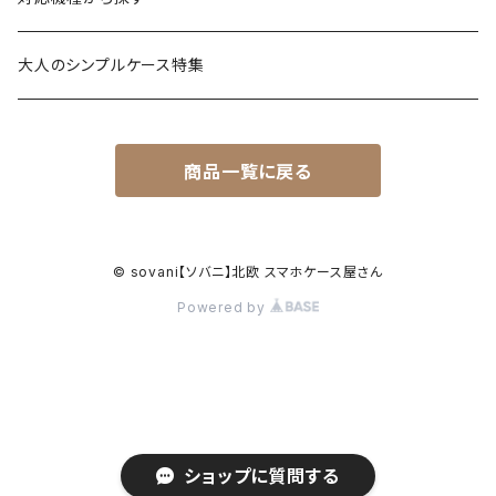
食べ物
透明・ソフトケース（柔らか素材）
iPhone 17 シリーズ
大人のシンプルケース特集
風景・暮らし
衝撃に強いグリップケース
iPhone 16 シリーズ
商品一覧に戻る
シンプル・幾何学模様
透明・クリアグリップケース
iPhone 15 / 14 シリーズ
名入れが出来るデザイン
強化ガラス（9H）ケース
iPhone 13 / 12 ～以前
© sovani【ソバニ】北欧 スマホケース屋さん
Powered by
ハードケース
Android対応機種はこちら
クッションバンパーケース
ショルダー付スマホケース
ショップに質問する