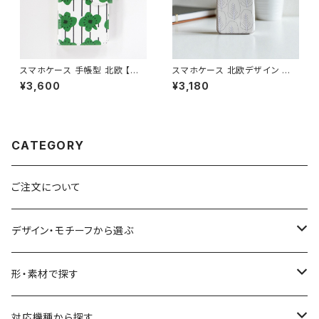
スマホケース 手帳型 北欧 【グリ
スマホケース 北欧デザイン ハ
ーンフラワー】花柄 iPhone17/1
ードケース iPhone17/galaxy/
¥3,600
¥3,180
6/15/SE3/Android カード収
Googlepixel/Xperia シンプ
納 スタンド機能 ボタニカル 大
ル 大人可愛い おしゃれ 【森の
人可愛い notetype
木々たち】 hardcase
CATEGORY
ご注文について
デザイン・モチーフから選ぶ
花柄・植物
形・素材で探す
生き物
透明・クリアケース（ハードケース）
対応機種から探す