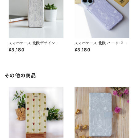
スマホケース 北欧デザイン ハ
スマホケース 北欧 ハード iPho
ードケース iPhone17/galaxy/
ne17/16/15/galaxy/pixel グ
¥3,180
¥3,180
Googlepixel/Xperia シンプ
レーニュアンスカラー 鳥 花柄
ル 大人可愛い おしゃれ 【森の
シンプル 大人可愛い 【自然へよ
木々たち】 hardcase
うこそ】hardcase sizen
その他の商品