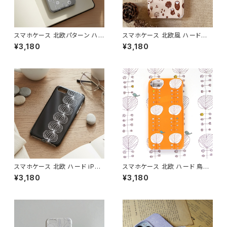
スマホケース 北欧パターン ハ
スマホケース 北欧風 ハードケ
ードケース iPhone17/galaxy/
ース iPhone17/galaxy/Goog
¥3,180
¥3,180
Googlepixel/Xperia ニュア
lepixel/Xperia 動物 フクロウ
ンスカラー おしゃれ 個性的 ア
鳥 大人可愛い【ほっこり森の仲
ースカラー 【モダンフラワー グ
間たち】 hardcase
レイ】 hardcase
スマホケース 北欧 ハード iPho
スマホケース 北欧 ハード 鳥柄
ne17/16/15/ モノトーン シンプ
iPhone17/16/Pixel/Galaxy
¥3,180
¥3,180
ル ギフト おしゃれ【玉ねぎ】 har
大人可愛い【オレンジの木と鳥】
dcase
hardcase