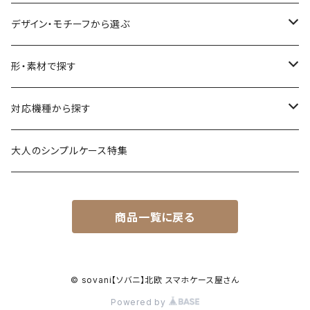
デザイン・モチーフから選ぶ
花柄・植物
形・素材で探す
生き物
透明・クリアケース（ハードケース）
対応機種から探す
食べ物
透明・ソフトケース（柔らか素材）
iPhone 17 シリーズ
大人のシンプルケース特集
風景・暮らし
衝撃に強いグリップケース
iPhone 16 シリーズ
商品一覧に戻る
シンプル・幾何学模様
透明・クリアグリップケース
iPhone 15 / 14 シリーズ
名入れが出来るデザイン
強化ガラス（9H）ケース
iPhone 13 / 12 ～以前
© sovani【ソバニ】北欧 スマホケース屋さん
Powered by