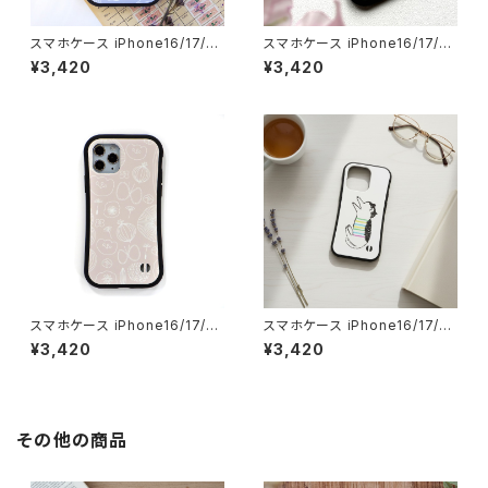
スマホケース iPhone16/17/1
スマホケース iPhone16/17/1
5/14/SE3 グリップケース 北欧
5/14/SE3 グリップケース 北欧
¥3,420
¥3,420
花柄 耐衝撃 持ちやすい【自然へ
アップル 耐衝撃 持ちやすい【優
ようこそ】gripcase sizen
しいリンゴ】gripcase
スマホケース iPhone16/17/1
スマホケース iPhone16/17/1
5/14/SE3 グリップケース 北欧
5/14/SE3 グリップケース ネコ
¥3,420
¥3,420
花柄 耐衝撃 持ちやすい【ひだま
北欧 ハチワレ 耐衝撃 持ちやす
りへようこそ・ピンク】gripcase
い【カラフルボーダー猫】gripca
se cat
その他の商品