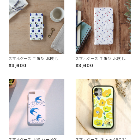
スマホケース 手帳型 北欧 【可
スマホケース 手帳型 北欧 【小
愛いキッチン柄】 iPhone17/16/
さな花】 花柄 iPhone17/16/1
¥3,600
¥3,600
15/SE3/Android カード収納
5/SE3/Android カード収納 ス
スタンド機能 シンプル 大人可愛
タンド機能 シンプル ボタニカル
い notetype
大人可愛い notetype
スマホケース 北欧 ハードケー
スマホケース iPhone16/17/1