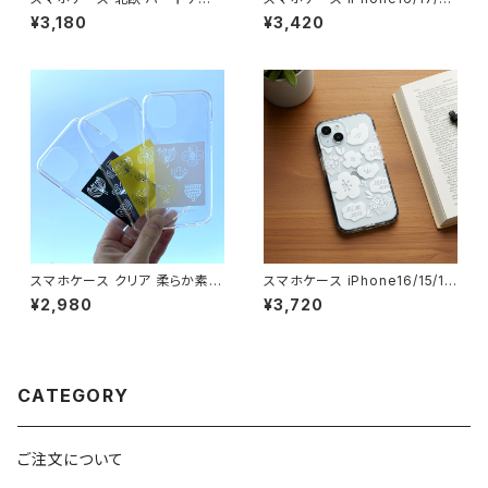
ス iPhone17/galaxy/Google
5/14/SE3 グリップケース 北欧
¥3,180
¥3,420
pixel/Xperia ワンポイント バ
花柄 耐衝撃 持ちやすい【カラフ
ード 青 シンプル おしゃれ【雨上
ルフラワー】gripcase
がりの鳥】 hardcase
スマホケース クリア 柔らか素材
スマホケース iPhone16/15/1
北欧 色が選べる iPhone16/1
3/SE3 北欧 クッションバンパー
¥2,980
¥3,720
7/15/SE3 透明 ソフトケース 大
透明 クリアケース 手描き イラ
人可愛い【ちょっと休憩】softca
スト 耐衝撃【シンプルフラワー】
se
可愛い cushion
CATEGORY
ご注文について