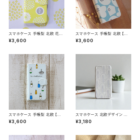
スマホケース 手帳型 北欧 花柄
スマホケース 手帳型 北欧 【お
【お花畑でロンド イエロー】iPh
花と暮らそう】 iPhone17/16/1
¥3,600
¥3,600
one17/16/15/SE3/Android
5/SE3/Android カード収納 ス
カード収納 スタンド機能 黄色
タンド機能 ボタニカル 大人可愛
ボタニカル 大人可愛い notety
い notetype
pe
スマホケース 手帳型 北欧 【ボト
スマホケース 北欧デザイン ハ
ルとバスケット】手描き風 iPhon
ードケース iPhone17/galaxy/
¥3,600
¥3,180
e17/16/15/SE3/Android カー
Googlepixel/Xperia シンプ
ド収納 スタンド機能 シンプル
ル 大人可愛い おしゃれ 【森の
大人可愛い notetype
木々たち】 hardcase