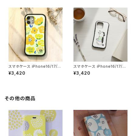
ようこそ】gripcase sizen
しいリンゴ】gripcase
スマホケース iPhone16/17/1
スマホケース iPhone16/17/1
5/14/SE3 グリップケース 北欧
5/14/SE3 グリップケース ネコ
¥3,420
¥3,420
花柄 耐衝撃 持ちやすい【カラフ
北欧 ハチワレ 耐衝撃 持ちやす
ルフラワー】gripcase
い【カラフルボーダー猫】gripca
se cat
その他の商品