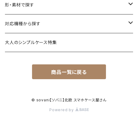
花柄・植物
形・素材で探す
生き物
透明・クリアケース（ハードケース）
対応機種から探す
食べ物
透明・ソフトケース（柔らか素材）
iPhone 17 シリーズ
大人のシンプルケース特集
風景・暮らし
衝撃に強いグリップケース
iPhone 16 シリーズ
商品一覧に戻る
シンプル・幾何学模様
透明・クリアグリップケース
iPhone 15 / 14 シリーズ
名入れが出来るデザイン
強化ガラス（9H）ケース
iPhone 13 / 12 ～以前
© sovani【ソバニ】北欧 スマホケース屋さん
Powered by
ハードケース
Android対応機種はこちら
クッションバンパーケース