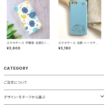
スマホケース 手帳型 北欧【ハミ
スマホケース 北欧 ハードケー
ングバード ブルー】iPhone17/1
ス iPhone17/galaxy/Google
¥3,600
¥3,180
6/15/SE3/Android カード収
pixel/Xperia シンプル おしゃ
納 スタンド機能 大人可愛い 鳥
れ 手書き風 【きのこ柄 ウォータ
notetype
ーブルー】 hardcase
CATEGORY
ご注文について
デザイン・モチーフから選ぶ