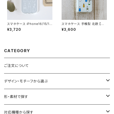
スマホケース iPhone16/15/1
スマホケース 手帳型 北欧 【ボト
3/SE3 北欧 クッションバンパー
ルとバスケット】手描き風 iPhon
¥3,720
¥3,600
透明 クリアケース 手描き イラ
e17/16/15/SE3/Android カー
スト 耐衝撃【ヒュッゲな時間】cu
ド収納 スタンド機能 シンプル
shion
大人可愛い notetype
CATEGORY
ご注文について
デザイン・モチーフから選ぶ
花柄・植物
形・素材で探す
生き物
透明・クリアケース（ハードケース）
対応機種から探す