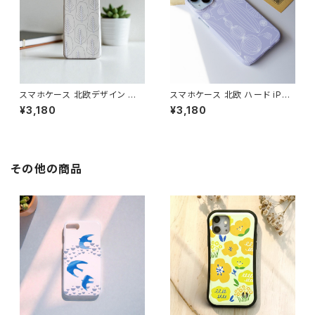
スマホケース 北欧デザイン ハ
スマホケース 北欧 ハード iPho
ードケース iPhone17/galaxy/
ne17/16/15/galaxy/pixel グ
¥3,180
¥3,180
Googlepixel/Xperia シンプ
レーニュアンスカラー 鳥 花柄
ル 大人可愛い おしゃれ 【森の
シンプル 大人可愛い 【自然へよ
木々たち】 hardcase
うこそ】hardcase sizen
その他の商品