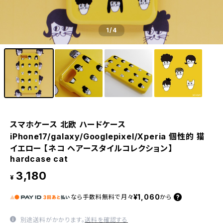
1
/4
スマホケース 北欧 ハードケース
iPhone17/galaxy/Googlepixel/Xperia 個性的 猫
イエロー 【ネコ ヘアースタイルコレクション】
hardcase cat
3,180
¥
¥1,060
なら
手数料無料で
月々
から
別途送料がかかります。
送料を確認する