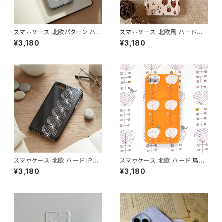
スマホケース 北欧パターン ハ
スマホケース 北欧風 ハードケ
ードケース iPhone17/galaxy/
ース iPhone17/galaxy/Goog
¥3,180
¥3,180
Googlepixel/Xperia ニュア
lepixel/Xperia 動物 フクロウ
ンスカラー おしゃれ 個性的 ア
鳥 大人可愛い【ほっこり森の仲
ースカラー 【モダンフラワー グ
間たち】 hardcase
レイ】 hardcase
スマホケース 北欧 ハード iPho
スマホケース 北欧 ハード 鳥柄
ne17/16/15/ モノトーン シンプ
iPhone17/16/Pixel/Galaxy
¥3,180
¥3,180
ル ギフト おしゃれ【玉ねぎ】 har
大人可愛い【オレンジの木と鳥】
dcase
hardcase