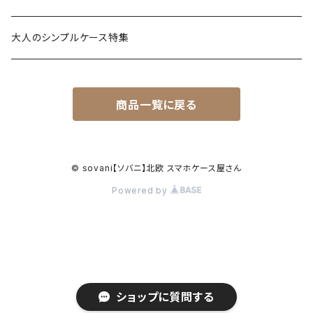
食べ物
透明・ソフトケース（柔らか素材）
iPhone 17 シリーズ
大人のシンプルケース特集
風景・暮らし
衝撃に強いグリップケース
iPhone 16 シリーズ
商品一覧に戻る
シンプル・幾何学模様
透明・クリアグリップケース
iPhone 15 / 14 シリーズ
名入れが出来るデザイン
強化ガラス（9H）ケース
iPhone 13 / 12 ～以前
© sovani【ソバニ】北欧 スマホケース屋さん
Powered by
ハードケース
Android対応機種はこちら
クッションバンパーケース
ショルダー付スマホケース
ショップに質問する