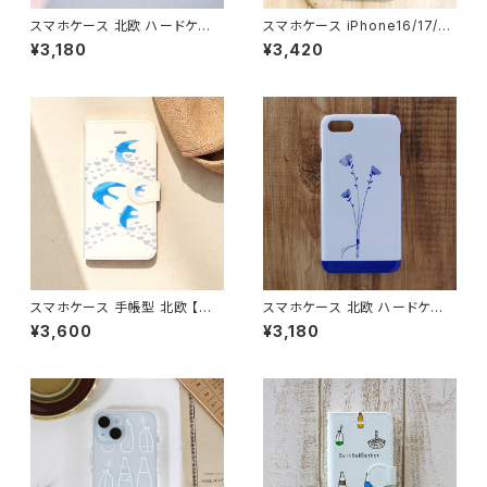
スマホケース 北欧 ハードケー
スマホケース iPhone16/17/1
ス iPhone17/galaxy/Google
5/14/SE3 グリップケース 北欧
¥3,180
¥3,420
pixel/Xperia ワンポイント バ
花柄 耐衝撃 持ちやすい【カラフ
ード 青 シンプル おしゃれ【雨上
ルフラワー】gripcase
がりの鳥】 hardcase
スマホケース 手帳型 北欧 【雨
スマホケース 北欧 ハードケー
上がりの鳥】 iPhone17/16/15/
ス iPhone17/galaxy/Google
¥3,600
¥3,180
SE3/Android カード収納 スタ
pixel/Xperia シンプル おしゃ
ンド機能 シンプル 大人可愛い n
れ 大人可愛い 【3本の花束 ホ
otetype
ワイト】hardcase