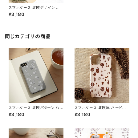
スマホケース 北欧デザイン ハ
ードケース iPhone17/galaxy/
¥3,180
Googlepixel/Xperia 個性的
可愛い おしゃれ 花柄 【グリーン
フラワー】 hardcase
同じカテゴリの商品
スマホケース 北欧パターン ハ
スマホケース 北欧風 ハードケ
ードケース iPhone17/galaxy/
ース iPhone17/galaxy/Goog
¥3,180
¥3,180
Googlepixel/Xperia ニュア
lepixel/Xperia 動物 フクロウ
ンスカラー おしゃれ 個性的 ア
鳥 大人可愛い【ほっこり森の仲
ースカラー 【モダンフラワー グ
間たち】 hardcase
レイ】 hardcase