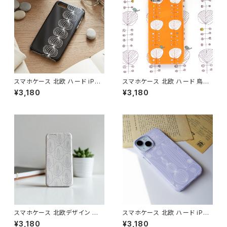
スマホケース 北欧 ハード iPho
スマホケース 北欧 ハード 鳥柄
ne17/16/15/ モノトーン シンプ
iPhone17/16/Pixel/Galaxy
¥3,180
¥3,180
ル ギフト おしゃれ【玉ねぎ】 har
大人可愛い【オレンジの木と鳥】
dcase
hardcase
スマホケース 北欧デザイン ハ
スマホケース 北欧 ハード iPho
ードケース iPhone17/galaxy/
ne17/16/15/galaxy/pixel グ
¥3,180
¥3,180