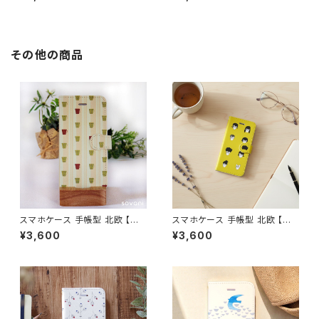
Googlepixel/Xperia シンプ
レーニュアンスカラー 鳥 花柄
ル 大人可愛い おしゃれ 【森の
シンプル 大人可愛い 【自然へよ
木々たち】 hardcase
うこそ】hardcase sizen
その他の商品
スマホケース 手帳型 北欧 【美
スマホケース 手帳型 北欧 【ネ
味しいコーヒーはいかが】 iPho
コ★ヘアースタイルコレクショ
¥3,600
¥3,600
ne17/16/15/SE3/Android カ
ン】 iPhone17/16/15/SE3/An
ード収納 スタンド機能 シンプル
droid カード収納 スタンド機能
大人可愛い notetype
大人可愛い notetype cat