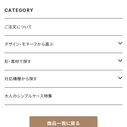
CATEGORY
ご注文について
デザイン・モチーフから選ぶ
花柄・植物
形・素材で探す
生き物
透明・クリアケース（ハードケース）
対応機種から探す
食べ物
透明・ソフトケース（柔らか素材）
iPhone 17 シリーズ
大人のシンプルケース特集
風景・暮らし
衝撃に強いグリップケース
iPhone 16 シリーズ
商品一覧に戻る