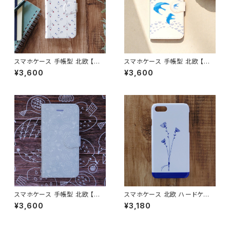
スマホケース 手帳型 北欧 【小
スマホケース 手帳型 北欧 【雨
さな花】 花柄 iPhone17/16/1
上がりの鳥】 iPhone17/16/15/
¥3,600
¥3,600
5/SE3/Android カード収納 ス
SE3/Android カード収納 スタ
タンド機能 シンプル ボタニカル
ンド機能 シンプル 大人可愛い n
大人可愛い notetype
otetype
スマホケース 手帳型 北欧 【ハ
スマホケース 北欧 ハードケー
ミングバード・シンプル】 鳥 iPh
ス iPhone17/galaxy/Google
¥3,600
¥3,180
one17/16/15/SE3/Android
pixel/Xperia シンプル おしゃ
カード収納 スタンド機能 シンプ
れ 大人可愛い 【3本の花束 ホ
ル 大人可愛い notetype
ワイト】hardcase