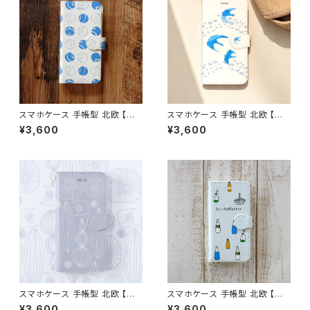
スマホケース 手帳型 北欧 【洋
スマホケース 手帳型 北欧 【雨
なし サックスブルー】 iPhone1
上がりの鳥】 iPhone17/16/15/
¥3,600
¥3,600
7/16/15/SE3/Android カード
SE3/Android カード収納 スタ
収納 スタンド機能 シンプル 大
ンド機能 シンプル 大人可愛い n
人可愛い notetype
otetype
スマホケース 手帳型 北欧 【自
スマホケース 手帳型 北欧 【ボト
然へようこそ】花柄 iPhone17/1
ルとバスケット】手描き風 iPhon
¥3,600
¥3,600