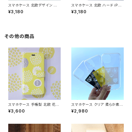
スマホケース 北欧デザイン ハ
スマホケース 北欧 ハード iPho
ードケース iPhone17/galaxy/
ne17/16/15/galaxy/pixel グ
¥3,180
¥3,180
Googlepixel/Xperia シンプ
レーニュアンスカラー 鳥 花柄
ル 大人可愛い おしゃれ 【森の
シンプル 大人可愛い 【自然へよ
木々たち】 hardcase
うこそ】hardcase sizen
その他の商品
スマホケース 手帳型 北欧 花柄
スマホケース クリア 柔らか素材
【お花畑でロンド イエロー】iPh
北欧 色が選べる iPhone16/1
¥3,600
¥2,980
one17/16/15/SE3/Android
7/15/SE3 透明 ソフトケース 大
カード収納 スタンド機能 黄色
人可愛い【ちょっと休憩】softca
ボタニカル 大人可愛い notety
se
pe