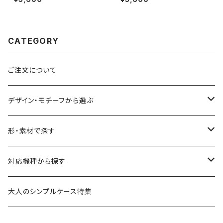
6/15/SE3/Android カード収
e17/16/15/SE3/Android カー
納 スタンド機能 シンプル ボタニ
ド収納 スタンド機能 シンプル
カル 大人可愛い notetype siz
大人可愛い notetype
en
CATEGORY
ご注文について
デザイン・モチーフから選ぶ
花柄・植物
形・素材で探す
生き物
透明・クリアケース（ハードケース）
対応機種から探す
食べ物
透明・ソフトケース（柔らか素材）
iPhone 17 シリーズ
大人のシンプルケース特集
風景・暮らし
衝撃に強いグリップケース
iPhone 16 シリーズ