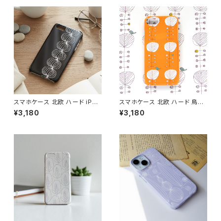
ースカラー 【モダンフラワー グ
間たち】 hardcase
レイ】 hardcase
スマホケース 北欧 ハード iPho
スマホケース 北欧 ハード 鳥柄
ne17/16/15/ モノトーン シンプ
iPhone17/16/Pixel/Galaxy
¥3,180
¥3,180
ル ギフト おしゃれ【玉ねぎ】 har
大人可愛い【オレンジの木と鳥】
dcase
hardcase