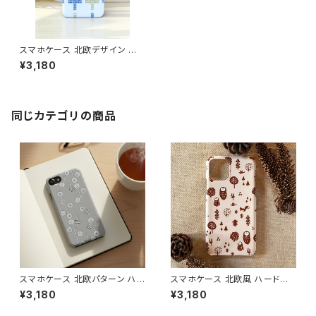
スマホケース 北欧デザイン ハ
ードケース iPhone17/galaxy/
¥3,180
Googlepixel/Xperia おしゃ
れ 大人可愛い 手書き風 【ステッ
チ】 hardcase
同じカテゴリの商品
スマホケース 北欧パターン ハ
スマホケース 北欧風 ハードケ
ードケース iPhone17/galaxy/
ース iPhone17/galaxy/Goog
¥3,180
¥3,180
Googlepixel/Xperia ニュア
lepixel/Xperia 動物 フクロウ
ンスカラー おしゃれ 個性的 ア
鳥 大人可愛い【ほっこり森の仲