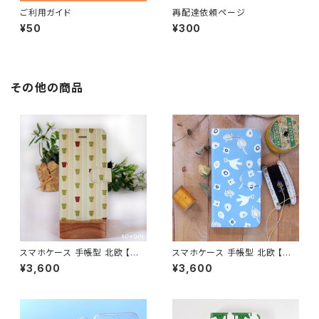
ご利用ガイド
再配達依頼ページ
¥50
¥300
その他の商品
スマホケース 手帳型 北欧 【美
スマホケース 手帳型 北欧 【ナ
味しいコーヒーはいかが】 iPho
チュラルリーフ】 iPhone17/16/
¥3,600
¥3,600
ne17/16/15/SE3/Android カ
15/SE3/Android カード収納
ード収納 スタンド機能 シンプル
スタンド機能 シンプル 鳥 大人
大人可愛い notetype
可愛い notetype