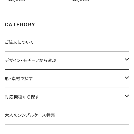
5/SE3/Android カード収納 ス
ne17/16/15/SE3/Android カ
タンド機能 シンプル 大人可愛い
ード収納 スタンド機能 シンプル
notetype
大人可愛い notetype
CATEGORY
ご注文について
デザイン・モチーフから選ぶ
花柄・植物
形・素材で探す
生き物
透明・クリアケース（ハードケース）
対応機種から探す
食べ物
透明・ソフトケース（柔らか素材）
iPhone 17 シリーズ
大人のシンプルケース特集
風景・暮らし
衝撃に強いグリップケース
iPhone 16 シリーズ