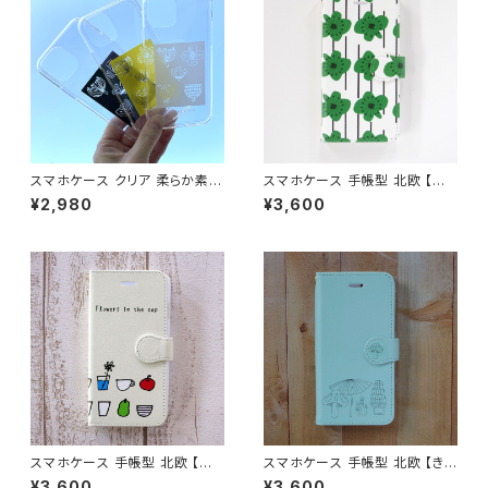
スマホケース クリア 柔らか素材
スマホケース 手帳型 北欧 【グリ
北欧 色が選べる iPhone16/1
ーンフラワー】花柄 iPhone17/1
¥2,980
¥3,600
7/15/SE3 透明 ソフトケース 大
6/15/SE3/Android カード収
人可愛い【ちょっと休憩】softca
納 スタンド機能 ボタニカル 大
se
人可愛い notetype
スマホケース 手帳型 北欧 【コッ
スマホケース 手帳型 北欧 【き
プに入った花】 iPhone17/16/1
のこ柄・ウォーターブルー】 iPho
¥3,600
¥3,600