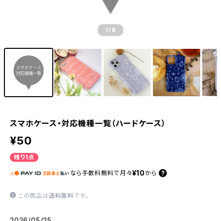
1
/8
スマホケース・対応機種一覧（ハードケース）
¥50
残り1点
¥10
なら
手数料無料で
月々
から
この商品は
送料無料
です。
2026/05/25