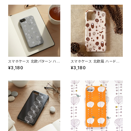
スマホケース 北欧パターン ハ
スマホケース 北欧風 ハードケ
ードケース iPhone17/galaxy/
ース iPhone17/galaxy/Goog
¥3,180
¥3,180
Googlepixel/Xperia ニュア
lepixel/Xperia 動物 フクロウ
ンスカラー おしゃれ 個性的 ア
鳥 大人可愛い【ほっこり森の仲
ースカラー 【モダンフラワー グ
間たち】 hardcase
レイ】 hardcase