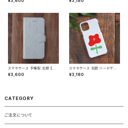
¥3,600
¥3,180
7/16/15/SE3/Android カード
pixel/Xperia シンプル おしゃ
収納 スタンド機能 シンプル ボ
れ 大人可愛い 【3本の花束 ホ
タニカル 大人可愛い notetype
ワイト】hardcase
スマホケース 手帳型 北欧 【森
スマホケース 北欧 ハードケー
の木々たち】 iPhone17/16/15/
ス iPhone17/galaxy/Google
¥3,600
¥3,180
SE3/Android カード収納 スタ
pixel/Xperia 花 赤 ワンポイン
ンド機能 シンプル 大人可愛い n
ト ガーベラ 大人可愛い【ブロン
otetype
マ】hardcase
CATEGORY
ご注文について