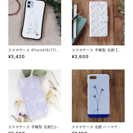
スマホケース iPhone16/17/1
スマホケース 手帳型 北欧 【小
5/14/SE3 グリップケース 北欧
さな花】 花柄 iPhone17/16/1
¥3,420
¥3,600
おしゃれ 耐衝撃 持ちやすい【幸
5/SE3/Android カード収納 ス
せのコーディネート】gripcase
タンド機能 シンプル ボタニカル
大人可愛い notetype
スマホケース 手帳型 北欧【ひだ
スマホケース 北欧 ハードケー
まりへようこそ】花柄 iPhone1
ス iPhone17/galaxy/Google