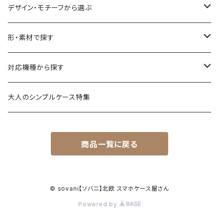
デザイン・モチーフから選ぶ
花柄・植物
形・素材で探す
生き物
透明・クリアケース（ハードケース）
対応機種から探す
食べ物
透明・ソフトケース（柔らか素材）
iPhone 17 シリーズ
大人のシンプルケース特集
風景・暮らし
衝撃に強いグリップケース
iPhone 16 シリーズ
商品一覧に戻る
シンプル・幾何学模様
透明・クリアグリップケース
iPhone 15 / 14 シリーズ
名入れが出来るデザイン
強化ガラス（9H）ケース
iPhone 13 / 12 ～以前
© sovani【ソバニ】北欧 スマホケース屋さん
Powered by
ハードケース
Android対応機種はこちら