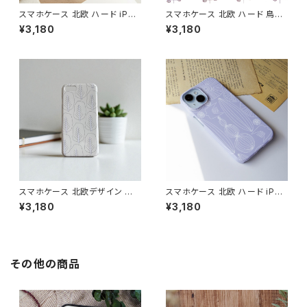
スマホケース 北欧 ハード iPho
スマホケース 北欧 ハード 鳥柄
ne17/16/15/ モノトーン シンプ
iPhone17/16/Pixel/Galaxy
¥3,180
¥3,180
ル ギフト おしゃれ【玉ねぎ】 har
大人可愛い【オレンジの木と鳥】
dcase
hardcase
スマホケース 北欧デザイン ハ
スマホケース 北欧 ハード iPho
ードケース iPhone17/galaxy/
ne17/16/15/galaxy/pixel グ
¥3,180
¥3,180
Googlepixel/Xperia シンプ
レーニュアンスカラー 鳥 花柄
ル 大人可愛い おしゃれ 【森の
シンプル 大人可愛い 【自然へよ
木々たち】 hardcase
うこそ】hardcase sizen
その他の商品