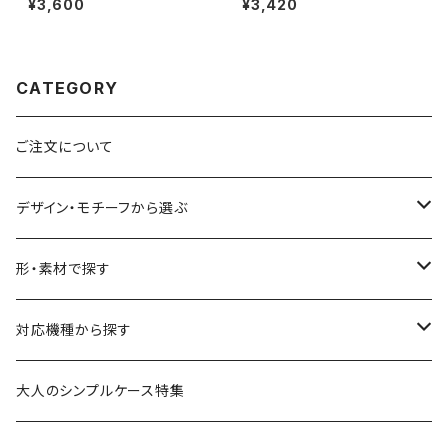
¥3,600
¥3,420
E3/Android カード収納 スタン
花柄 耐衝撃 持ちやすい【ひだま
ド機能 大人可愛い notetype
りへようこそ】gripcase
CATEGORY
ご注文について
デザイン・モチーフから選ぶ
花柄・植物
形・素材で探す
生き物
透明・クリアケース（ハードケース）
対応機種から探す
食べ物
透明・ソフトケース（柔らか素材）
iPhone 17 シリーズ
大人のシンプルケース特集