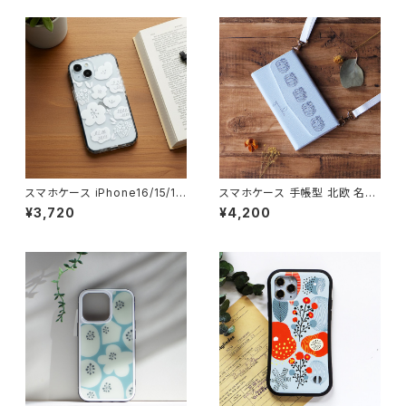
ースカラー 【モダンフラワー グ
レイ】 hardcase
スマホケース iPhone16/15/1
スマホケース 手帳型 北欧 名入
3/SE3 北欧 クッションバンパー
れ可 三つ折り手帳型スマホケー
¥3,720
¥4,200
透明 クリアケース 手描き イラ
ス ほぼ全機種対応 白ストラップ
スト 耐衝撃【シンプルフラワー】
付 iPhone16/SE/Android
可愛い cushion
【森のひとかけら】 threeflod