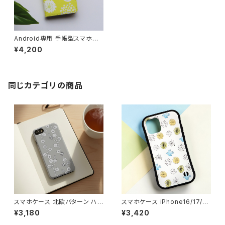
Android専用 手帳型スマホケ
ース 北欧【お花畑でロンド・イエ
¥4,200
ロー】Xperia GALAXY AQUO
S Huawei Googlepixel カメ
ラ穴付き 手帳型スマホカバー
花柄 ボタニカル 大人可愛い お
しゃれ 黄色 全機種対応
同じカテゴリの商品
スマホケース 北欧パターン ハ
スマホケース iPhone16/17/1
ードケース iPhone17/galaxy/
5/14/SE3 グリップケース 北欧
¥3,180
¥3,420
Googlepixel/Xperia ニュア
鳥 耐衝撃 持ちやすい【晴れた
ンスカラー おしゃれ 個性的 ア
朝】gripcase