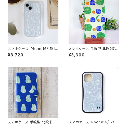
対応
スマホケース iPhone16/15/1
スマホケース 手帳型 北欧【道す
3/SE3 北欧 クッションバンパー
じ】 iPhone17/16/15/SE3/An
¥3,720
¥3,600
透明 クリアケース 手描き イラ
droid カード収納 スタンド機能
スト 耐衝撃【ヒュッゲな時間】cu
シンプル 大人可愛い notetyp
shion
e
スマホケース 手帳型 北欧 【青
スマホケース iPhone16/17/1
の洋ナシ】 iPhone17/16/15/S
5/14/SE3 グリップケース 北欧