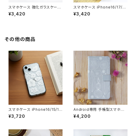
スマホケース 強化ガラスケース
スマホケース iPhone16/17/1
北欧 花柄 iPhone16/17/15/S
5/14/SE3 グリップケース 北欧
¥3,420
¥3,420
E3 光沢 おしゃれ 耐衝撃 【お花
花柄 耐衝撃 持ちやすい【優しい
と暮らそう】glasscase
花】gripcase
その他の商品
スマホケース iPhone16/15/1
Android専用 手帳型スマホケ
3/SE3 北欧 クッションバンパー
ース 北欧【自然へようこそ】Xpe
¥3,720
¥4,200
透明 クリアケース 手描き イラ
ria GALAXY AQUOS Huawe
スト 耐衝撃【シンプルフラワー】
i Googlepixel カメラ穴付き
可愛い cushion
手帳型スマホカバー グレー 大
人可愛い 線画 おしゃれ 全機種